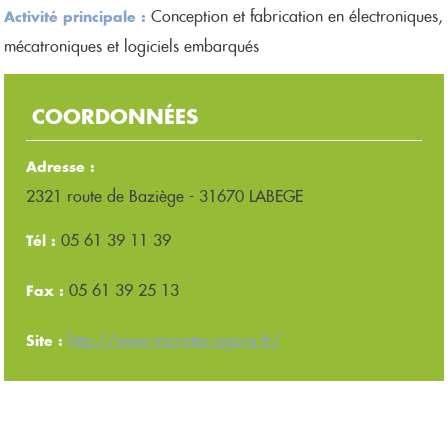
Conception et fabrication en électroniques,
Activité principale :
mécatroniques et logiciels embarqués
COORDONNÉES
Adresse :
2321 route de Baziège - 31670 LABEGE
05 61 39 11 39
Tél :
05 61 39 25 13
Fax :
http://www.microtec-agora.fr/
Site :