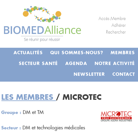
S
Panneau de gestion des cookies
k
i
Accès Membre
p
Adhérer
Rechercher
t
o
c
ACTUALITÉS
QUI SOMMES-NOUS?
MEMBRES
o
n
SECTEUR SANTÉ
AGENDA
NOTRE ACTIVITÉ
t
NEWSLETTER
CONTACT
e
n
t
LES MEMBRES
/ MICROTEC
DM et TM
Groupe :
DM et technologies médicales
Secteur :