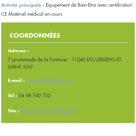
Equipement de Bien-Etre avec certification
Activité principale :
CE Matériel médical en cours
COORDONNÉES
Adresse :
7 promenade de la Fontaine - 11240 ESCUEILLENS ET
SAINT JUST
ztconcept1@gmail.com
E-mail :
04 68 740 732
Tél :
http://www.zviolyne.com/
Site :