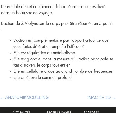
L'ensemble de cet équipement, fabriqué en France, est livré
dans un beau sac de voyage.
L'action de Z Violyne sur le corps peut être résumée en 5 points
:
L'action est complémentaire par rapport à tout ce que
vous faites déjà et en amplifie l'efficacité.
Elle est régulatrice du métabolisme.
Elle est globale, dans la mesure où l'action principale se
fait à travers le corps tout entier.
Elle est cellulaire grâce au grand nombre de fréquences.
Elle améliore le sommeil profond
P
←
ANATOMIKMODELING
IMACTIV 3D
→
o
s
ACTUALITÉS
SECTEUR SANTÉ
RAPPORTS