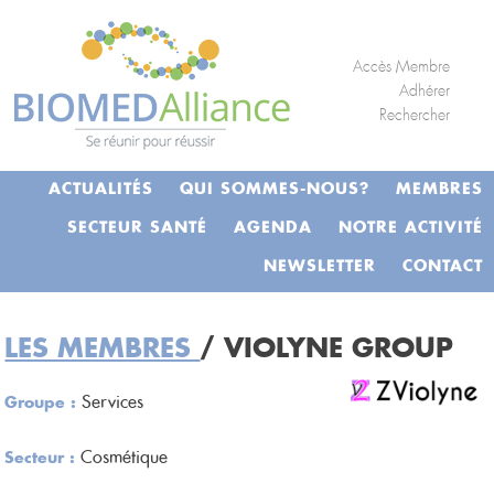
S
Panneau de gestion des cookies
k
i
Accès Membre
p
Adhérer
Rechercher
t
o
c
ACTUALITÉS
QUI SOMMES-NOUS?
MEMBRES
o
n
SECTEUR SANTÉ
AGENDA
NOTRE ACTIVITÉ
t
NEWSLETTER
CONTACT
e
n
t
LES MEMBRES
/ VIOLYNE GROUP
Services
Groupe :
Cosmétique
Secteur :