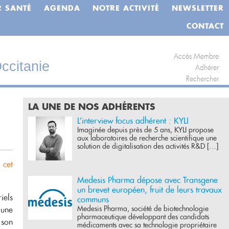
R SANTÉ
AGENDA
NOTRE ACTIVITÉ
NEWSLETTER
CONTACT
Accès Membre
ccitanie
Adhérer
Rechercher
LA UNE DE NOS ADHÉRENTS
L’interview focus adhérent : KYLI
Imaginée depuis près de 5 ans, KYLI propose
aux laboratoires de recherche scientifique une
solution de digitalisation des activités R&D […]
 cet
Medesis Pharma dépose avec Transgene
un brevet européen, fruit de leurs travaux
iels
communs
Medesis Pharma, société de biotechnologie
 une
pharmaceutique développant des candidats
 son
médicaments avec sa technologie propriétaire