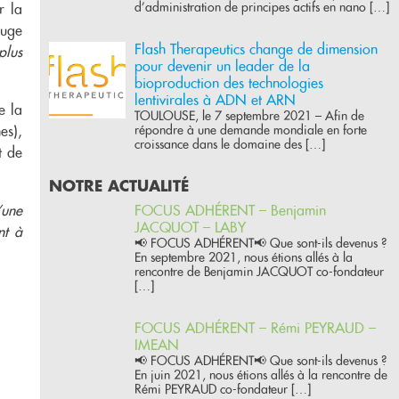
d’administration de principes actifs en nano […]
r la
ouge
Flash Therapeutics change de dimension
plus
pour devenir un leader de la
bioproduction des technologies
lentivirales à ADN et ARN
e la
TOULOUSE, le 7 septembre 2021 – Afin de
répondre à une demande mondiale en forte
es),
croissance dans le domaine des […]
t de
NOTRE ACTUALITÉ
FOCUS ADHÉRENT – Benjamin
’une
JACQUOT – LABY
nt à
📢 FOCUS ADHÉRENT📢 Que sont-ils devenus ?
En septembre 2021, nous étions allés à la
rencontre de Benjamin JACQUOT co-fondateur
[…]
FOCUS ADHÉRENT – Rémi PEYRAUD –
IMEAN
📢 FOCUS ADHÉRENT📢 Que sont-ils devenus ?
En juin 2021, nous étions allés à la rencontre de
Rémi PEYRAUD co-fondateur […]