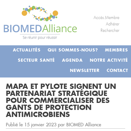
S
Panneau de gestion des cookies
k
i
Accès Membre
p
Adhérer
Rechercher
t
o
c
ACTUALITÉS
QUI SOMMES-NOUS?
MEMBRES
o
n
SECTEUR SANTÉ
AGENDA
NOTRE ACTIVITÉ
t
NEWSLETTER
CONTACT
e
n
MAPA ET PYLOTE SIGNENT UN
t
PARTENARIAT STRATÉGIQUE
POUR COMMERCIALISER DES
GANTS DE PROTECTION
ANTIMICROBIENS
Publié le 15 janvier 2023 par BIOMED Alliance