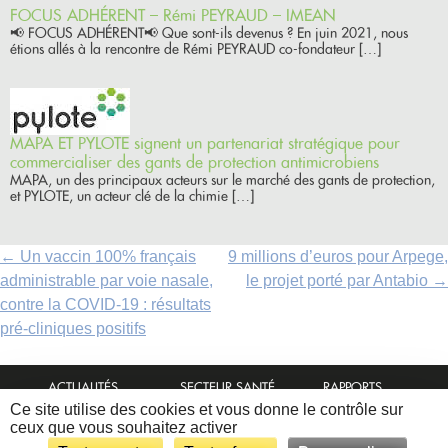
FOCUS ADHÉRENT – Rémi PEYRAUD – IMEAN
📢 FOCUS ADHÉRENT📢 Que sont-ils devenus ? En juin 2021, nous
étions allés à la rencontre de Rémi PEYRAUD co-fondateur […]
MAPA ET PYLOTE signent un partenariat stratégique pour
commercialiser des gants de protection antimicrobiens
MAPA, un des principaux acteurs sur le marché des gants de protection,
et PYLOTE, un acteur clé de la chimie […]
P
←
Un vaccin 100% français
9 millions d’euros pour Arpege,
o
administrable par voie nasale,
le projet porté par Antabio
→
s
contre la COVID-19 : résultats
t
pré-cliniques positifs
n
a
ACTUALITÉS
SECTEUR SANTÉ
RAPPORTS
v
ASSOCIATION
ÉVÈNEMENTS
CONTACT
Ce site utilise des cookies et vous donne le contrôle sur
MEMBRES
NEWSLETTER
ADHÉRER
i
ceux que vous souhaitez activer