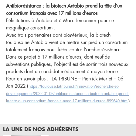
Antibiorésistance : la biotech Antabio prend la tête d’un
consortium français avec 17 millions d’euros
Félicitations à Antabio et à Marc Lemonnier pour ce
magnifique consortium :
Avec trois partenaires dont bioMérieux, la biotech
toulousaine Antabio vient de mettre sur pied un consortium
totalement français pour lutter contre l’antibiorésistance.
Dans ce projet à 17 millions d’euros, dont neuf de
subventions publiques, l’objectif est de sortir trois nouveaux
produits dont un candidat médicament à moyen terme.
Pour en savoir plus : LA TRIBUNE – Pierrick Merlet – 06
Jan 2022 (
https://toulouse.latribune.
fr/innovation/recherche-et-
developpement/2022-01-06/
antibioresistance-la-biotech-
antabio-prend-
la-tete-d-un-
consortium-francais-avec-17-
millions-d-euros-899640.html
)
LA UNE DE NOS ADHÉRENTS